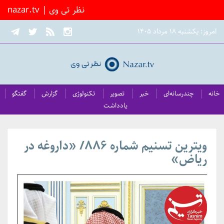
nazar.tv | نظر تی وی
امروز: یکشنبه ۱۸ مرداد ۱۴۰۵
خانه
چندرسانه‌ای
خبر
تصویر
تکنولوژی
گزارش
گفتگو
یادداشت
ویترین تسنیم شماره ۸۸۶/ «داروغه در
ریاض»