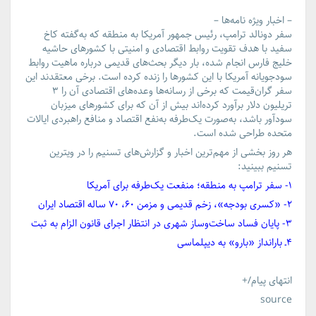
– اخبار ویژه نامه‌ها –
سفر دونالد ترامپ، رئیس جمهور آمریکا به منطقه که به‌گفته کاخ
سفید با هدف تقویت روابط اقتصادی و امنیتی با کشورهای حاشیه
خلیج فارس انجام شده، بار دیگر بحث‌های قدیمی درباره ماهیت روابط
سودجویانه آمریکا با این کشورها را زنده کرده است. برخی معتقدند این
سفر گران‌قیمت که برخی از رسانه‌ها وعده‌های اقتصادی آن را ۳
تریلیون دلار برآورد کرده‌اند بیش از آن که برای کشورهای میزبان
سودآور باشد، به‌صورت یک‌طرفه به‌نفع اقتصاد و منافع راهبردی ایالات
متحده طراحی شده است.
هر روز بخشی از مهم‌ترین
اخبار
و گزارش‌های تسنیم را در ویترین
تسنیم ببینید:
۱- سفر ترامپ به منطقه؛ منفعت یک‌طرفه برای آمریکا
۲- «کسری بودجه»، زخم قدیمی و مزمن ۶۰، ۷۰ ساله اقتصاد ایران
۳- پایان فساد ساخت‌وساز شهری در انتظار اجرای قانون الزام به ثبت
۴ـ بارانداز «بارو» به دیپلماسی
انتهای پیام/+
source