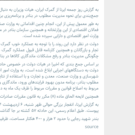
به گزارش روز جمعه
ایرنا
از گمرک ایران، هیات وزیران به دنبا
جمع‌بندی برای نحوه مدیریت مطلوب در بنادر و برنامه‌ریزی برا
به طور معمول پیش از این، انجام چنین اقداماتی به وزارت ص
فعالان اقتصادی از این وزارتخانه و همچنین سازمان بنادر در 
وزارت امور اقتصادی و دارایی سپرده شده است.
دولت در نظر دارد این روند را با توجه به عملکرد خوب گمر
تجار و بازرگانان و همچنین کارنامه قابل قبول عملکرد گمرک
چگونگی مدیریت بنادر و رفع مشکلات ماندگاری کالاها در بنادر
بر اساس جمع بندی که اخیرا در هیات دولت در خصوص حادثه
دولت به دستگاههای اجرایی ابلاغ شده است، به وزارت امور اق
شهرسازی و وزارت صنعت، معدن و تجارت و با استفاده از نت
مطلوب بنادر، برنامه مدون بهبود فرایندهای ورود، ماندگاری
مربوط به اصلاح قوانین و مقررات مربوط را ظرف یک ماه به دو
همچنین لایحه الحاق ماده (۸) مکرر به قانون مقررات صادرات و واردات را جهت ضرورت اصلاح یا عودت تعیین تکلیف کند.
به گزارش ایرنا
پیوست. طبق اعلام رسمی، این حادثه ۵۷ کشته بر جا گذاشت.
بندر شهید رجایی با حدود ۲ هزار و ۴۰۰ هکتار مساحت، ظرفیت جابجایی سالانه ۷۰ میلیون تن بار را دارد.
source